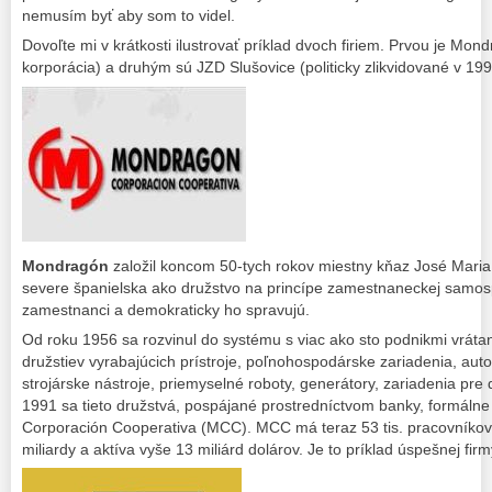
nemusím byť aby som to videl.
Dovoľte mi v krátkosti ilustrovať príklad dvoch firiem. Prvou je Mo
korporácia) a druhým sú JZD Slušovice (politicky zlikvidované v 199
Mondragón
založil koncom 50-tych rokov miestny kňaz José Maria
severe španielska ako družstvo na princípe zamestnaneckej samosprá
zamestnanci a demokraticky ho spravujú.
Od roku 1956 sa rozvinul do systému s viac ako sto podnikmi vrát
družstiev vyrabajúcich prístroje, poľnohospodárske zariadenia, au
strojárske nástroje, priemyselné roboty, generátory, zariadenia pre
1991 sa tieto družstvá, pospájané prostredníctvom banky, formálne
Corporación Cooperativa (MCC). MCC má teraz 53 tis. pracovníkov,
miliardy a aktíva vyše 13 miliárd dolárov. Je to príklad úspešnej firm