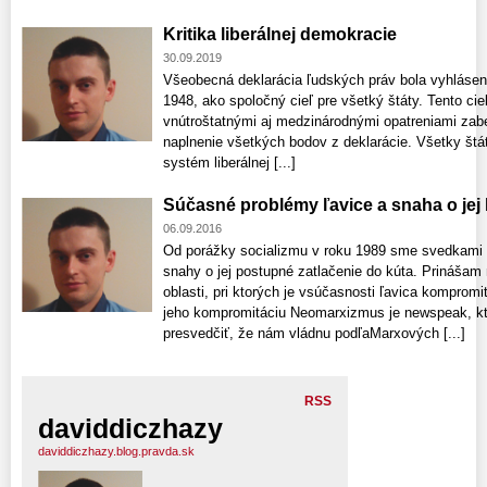
Kritika liberálnej demokracie
30.09.2019
Všeobecná deklarácia ľudských práv bola vyhlás
1948, ako spoločný cieľ pre všetký štáty. Tento ci
vnútroštatnými aj medzinárodnými opatreniami zab
naplnenie všetkých bodov z deklarácie. Všetky štáty
systém liberálnej [...]
Súčasné problémy ľavice a snaha o jej
06.09.2016
Od porážky socializmu v roku 1989 sme svedkami n
snahy o jej postupné zatlačenie do kúta. Prinášam 
oblasti, pri ktorých je vsúčasnosti ľavica kompro
jeho kompromitáciu Neomarxizmus je newspeak, kt
presvedčiť, že nám vládnu podľaMarxových [...]
RSS
daviddiczhazy
daviddiczhazy.blog.pravda.sk