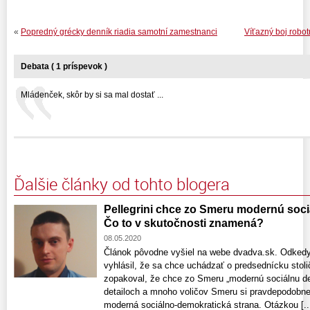
«
Popredný grécky denník riadia samotní zamestnanci
Víťazný boj robo
Debata ( 1 príspevok )
Mládenček, skôr by si sa mal dostať ...
Ďalšie články od tohto blogera
Pellegrini chce zo Smeru modernú soci
Čo to v skutočnosti znamená?
08.05.2020
Článok pôvodne vyšiel na webe dvadva.sk. Odkedy P
vyhlásil, že sa chce uchádzať o predsednícku stoli
zopakoval, že chce zo Smeru „modernú sociálnu de
detailoch a mnoho voličov Smeru si pravdepodobn
moderná sociálno-demokratická strana. Otázkou [..