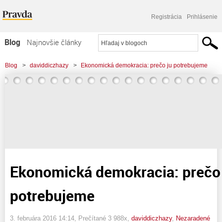
Registrácia
Prihlásenie
Blog
Najnovšie články
Najčítanejšie články
Blog
>
daviddiczhazy
>
Ekonomická demokracia: prečo ju potrebujeme
Najkomentovanejšie články
Zoznam blogov
Komerčné blogy
Ekonomická demokracia: prečo 
potrebujeme
3. februára 2016 14:14
, Prečítané 3 988x,
daviddiczhazy
,
Nezaradené