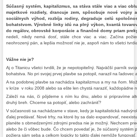
Súčasný systém, kapitalizmus, sa stáva stále viac a viac ob
majetkové rozdiely, drancuje zem, spôsobuje nové vojny a
sociálnych výhod, rozbíja rodiny, degraduje celú spoločno
bohatstvom. Výrobné linky idú na plný výkon, kvantá tovaro
do regálov, obrovské korporácie a finančné domy priam prek
nedelí, nikdy nemá dosť, stále chce viac a viac. Začína požie
neohrozený pán, a lepšia možnosť nie je, aspoň nám to všetci tvrdi
Vážne nie je?
Aj o Titanicu všetci tvrdili, že je nepotopiteľný. Najväčší parník sv
bohatstva. No pri svojej prvej plavbe sa potopil, narazil na ľadovec 
A na podobnej plavbe sa nachádza kapitalizmus a my na ňom. Možn
v kríze v roku 2008 alebo sa ešte len chystá naraziť, každopádne 
Záleží na nás, či pôjdeme s ním ku dnu, alebo si pripravíme alt
druhý breh. Chceme sa potopiť, alebo zachrániť?
V súčasnosti sa nachádzame v stave, kedy je kapitalistická nadvýro
ďalej predávať. Nové trhy, na ktoré by sa dalo expandovať, neexis
planéte s obmedzenými zdrojmi predsa nie je možný. Nechcem pred
alebo že či vôbec bude. Čo chcem povedať je, že súčasný systém 
požiera sám seba a celkom logicky to takto ďalej nemôže fungovať.