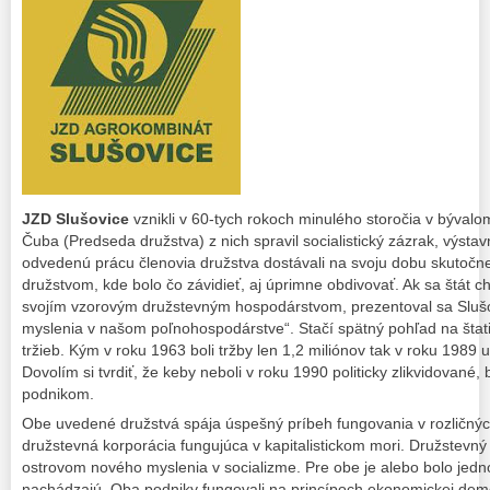
JZD Slušovice
vznikli v 60-tych rokoch minulého storočia v býval
Čuba (Predseda družstva) z nich spravil socialistický zázrak, výstav
odvedenú prácu členovia družstva dostávali na svoju dobu skutočne
družstvom, kde bolo čo závidieť, aj úprimne obdivovať. Ak sa štát c
svojím vzorovým družstevným hospodárstvom, prezentoval sa Sluš
myslenia v našom poľnohospodárstve“. Stačí spätný pohľad na štati
tržieb. Kým v roku 1963 boli tržby len 1,2 miliónov tak v roku 1989 
Dovolím si tvrdiť, že keby neboli v roku 1990 politicky zlikvidované, 
podnikom.
Obe uvedené družstvá spája úspešný príbeh fungovania v rozličný
družstevná korporácia fungujúca v kapitalistickom mori. Družstevný
ostrovom nového myslenia v socializme. Pre obe je alebo bolo jed
nachádzajú. Oba podniky fungovali na princípoch ekonomickej dem