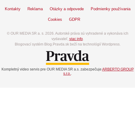
Kontakty
Reklama
Otázky a odpovede
Podmienky používania
Cookies
GDPR
© OUR MEDIA SR a. s. 2026. Autorské práva sú vyhradené a vykonáva ich
vydavateľ,
viac info
.
Blogovací systém Blog.Pravda.sk beží na technológií Wordpress.
Kompletný video servis pre OUR MEDIA SR a.s. zabezpečuje
ARBERTO GROUP
s.r.o.
.