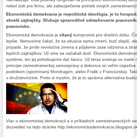
nebol zisk pre firmu, ale zabezpečenie potrieb svojich zamestnanco
Ekonomická demokracia je nepolitická ideológia. je to hospod
skvelé zajtrajšky. Sľubuje spravodlivé odmeňovanie pracovník
pracovisko.
Ekonomická demokracia je
vítaný
kompromis pre dnešnú dobu. Čí
lepšie. Nemusíme čakať, že sa situácia sama zmení, buď zlepší, al
prípade, že príde revolučná zmena a pôjdeme zase odznova a stra
lepších zajtrajškov. Už sme sa načakali dosť. Ekonomická demokrac
systéme, len jej potrebujeme dať šancu. Už teraz existuje vo svete 
princípe zamestnaneckej samosprávy a dokonca sú veľmi úspešne aj
podnikom (spomínaný Mondragón, alebo Fralib z Francúzska). Taki
v družstevníctve. Preto si myslím, že je to správna alternatíva budúc
Viac o ekonomickej demokracii a o príkladoch zamestnaneckých s
dozvedieť na tejto stránke http://ekonomickademokracia.blogspot.sk