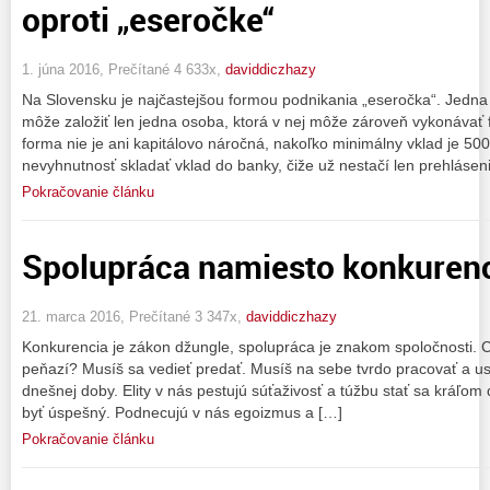
oproti „eseročke“
1. júna 2016, Prečítané 4 633x,
daviddiczhazy
Na Slovensku je najčastejšou formou podnikania „eseročka“. Jedna z
môže založiť len jedna osoba, ktorá v nej môže zároveň vykonávať f
forma nie je ani kapitálovo náročná, nakoľko minimálny vklad je 5
nevyhnutnosť skladať vklad do banky, čiže už nestačí len prehlásen
Pokračovanie článku
Spolupráca namiesto konkuren
21. marca 2016, Prečítané 3 347x,
daviddiczhazy
Konkurencia je zákon džungle, spolupráca je znakom spoločnosti. 
peňazí? Musíš sa vedieť predať. Musíš na sebe tvrdo pracovať a us
dnešnej doby. Elity v nás pestujú súťaživosť a túžbu stať sa kráľo
byť úspešný. Podnecujú v nás egoizmus a […]
Pokračovanie článku