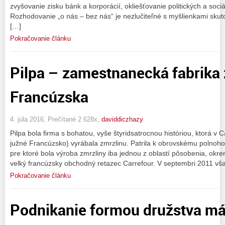
zvyšovanie zisku bánk a korporácií, okliešťovanie politických a soc
Rozhodovanie „o nás – bez nás“ je nezlučiteľné s myšlienkami skut
[…]
Pokračovanie článku
Pilpa – zamestnanecká fabrika 
Francúzska
4. júla 2016, Prečítané 2 628x,
daviddiczhazy
Pilpa bola firma s bohatou, vyše štyridsatrocnou históriou, ktorá 
južné Francúzsko) vyrábala zmrzlinu. Patrila k obrovskému polno
pre ktoré bola výroba zmrzliny iba jednou z oblastí pôsobenia, okrem
velký francúzsky obchodný retazec Carrefour. V septembri 2011 vša
Pokračovanie článku
Podnikanie formou družstva m