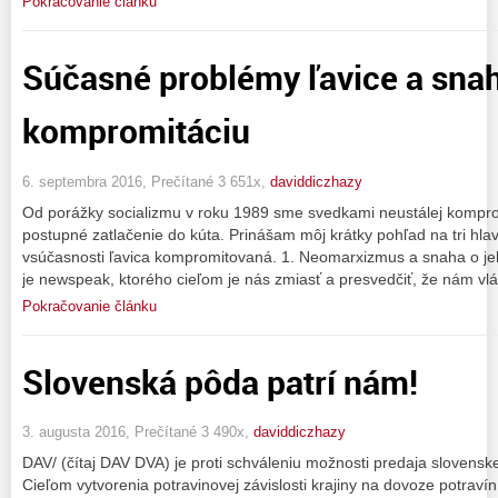
Pokračovanie článku
Súčasné problémy ľavice a snah
kompromitáciu
6. septembra 2016, Prečítané 3 651x,
daviddiczhazy
Od porážky socializmu v roku 1989 sme svedkami neustálej komprom
postupné zatlačenie do kúta. Prinášam môj krátky pohľad na tri hlavn
vsúčasnosti ľavica kompromitovaná. 1. Neomarxizmus a snaha o 
je newspeak, ktorého cieľom je nás zmiasť a presvedčiť, že nám v
Pokračovanie článku
Slovenská pôda patrí nám!
3. augusta 2016, Prečítané 3 490x,
daviddiczhazy
DAV/ (čítaj DAV DVA) je proti schváleniu možnosti predaja slovensk
Cieľom vytvorenia potravinovej závislosti krajiny na dovoze potravín 