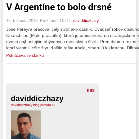
V Argentíne to bolo drsné
16. februára 2016, Prečítané 3 074x,
daviddiczhazy
José Pereyra pracoval celý život ako čašník. Dvadsať rokov obsluhov
Chanchitos (Malé prasiatka), ktorá je umiestnená na strategickom 
dvoch najhustejšie obývaných mestských štvrtí. Pred dvoma rokmi Pe
ktorí vlastnili ešte štyri ďalšie reštaurácie, smerujú ku krachu. Dlho
Pokračovanie článku
RSS
daviddiczhazy
daviddiczhazy.blog.pravda.sk