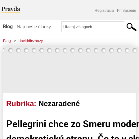
Registrácia
Prihlásenie
Blog
Najnovšie články
Najčítanejšie články
Blog
>
daviddiczhazy
Najkomentovanejšie články
Zoznam blogov
Komerčné blogy
Rubrika:
Nezaradené
Pellegrini chce zo Smeru moder
demokratickú stranu. Čo to v sk