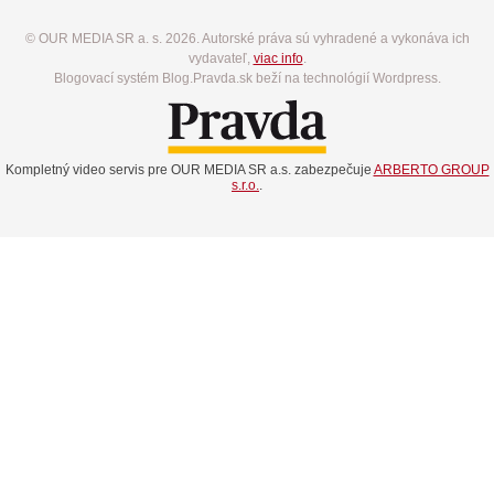
© OUR MEDIA SR a. s. 2026. Autorské práva sú vyhradené a vykonáva ich
vydavateľ,
viac info
.
Blogovací systém Blog.Pravda.sk beží na technológií Wordpress.
Kompletný video servis pre OUR MEDIA SR a.s. zabezpečuje
ARBERTO GROUP
s.r.o.
.