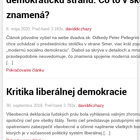
znamená?
8. mája 2020, Prečítané 3 183x,
daviddiczhazy
Článok pôvodne vyšiel na webe dvadva.sk. Odkedy Peter Pellegrini p
chce uchádzať o predsednícku stoličku v strane Smer, viac krát zo
„modernú sociálnu demokraciu“. Diabol sa skrýva v detailoch a mno
pravdepodobne neuvedomuje, čo znamená spojenie moderná sociál
[…]
Pokračovanie článku
Kritika liberálnej demokracie
30. septembra 2019, Prečítané 2 783x,
daviddiczhazy
Všeobecná deklarácia ľudských práv bola vyhlásená valným zhro
spoločný cieľ pre všetký štáty. Tento cieľ predstavuje postupnými 
opatreniami zabezpečiť všeobecné a účinné naplnenie všetkých bodo
ktorých je v súčasnosti politický systém liberálnej […]