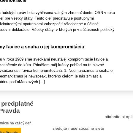
ej demokracie
a ľudských práv bola vyhlásená valným zhromaždením OSN v roku
eľ pre všetký štáty. Tento cieľ predstavuje postupnými
dzinárodnými opatreniami zabezpečiť všeobecné a účinné
dov z deklarácie. Všetky štáty, v ktorých je v súčasnosti politický
y ľavice a snaha o jej kompromitáciu
u v roku 1989 sme svedkami neustálej kompromitácie ľavice a
zatlačenie do kúta. Prinášam môj krátky pohľad na tri hlavné
 je vsúčasnosti ľavica kompromitovaná. 1. Neomarxizmus a snaha o
eomarxizmus je newspeak, ktorého cieľom je nás zmiasť a
ládnu podľaMarxových [...]
 predplatné
Pravda
stiahnite si ap
ormácie na každý deň
sledujte naše sociálne siete