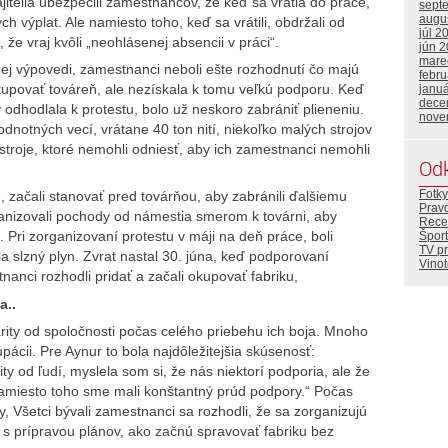
telia ubezpečili zamestnancov, že keď sa vrátia do práce,
sept
augu
h výplat. Ale namiesto toho, keď sa vrátili, obdržali od
júl 2
e vraj kvôli „neohlásenej absencii v práci“.
jún 
mare
j výpovedi, zamestnanci neboli ešte rozhodnutí čo majú
febr
okupovať továreň, ale nezískala k tomu veľkú podporu. Keď
janu
dece
odhodlala k protestu, bolo už neskoro zabrániť plieneniu.
nove
odnotných vecí, vrátane 40 ton nití, niekoľko malých strojov
 stroje, ktoré nemohli odniesť, aby ich zamestnanci nemohli
Od
Fotky
, začali stanovať pred továrňou, aby zabránili ďalšiemu
Prav
ganizovali pochody od námestia smerom k továrni, aby
Rece
. Pri zorganizovaní protestu v máji na deň práce, boli
Šport
TV p
la slzný plyn. Zvrat nastal 30. júna, keď podporovaní
Vino
nanci rozhodli pridať a začali okupovať fabriku,
a..
rity od spoločnosti počas celého priebehu ich boja. Mnoho
pácii. Pre Aynur to bola najdôležitejšia skúsenosť:
y od ľudí, myslela som si, že nás niektorí podporia, ale že
namiesto toho sme mali konštantný prúd podpory.“ Počas
y, Všetci bývali zamestnanci sa rozhodli, že sa zorganizujú
 prípravou plánov, ako začnú spravovať fabriku bez