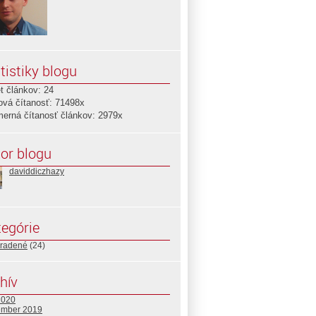
tistiky blogu
t článkov: 24
ová čítanosť: 71498x
merná čítanosť článkov: 2979x
or blogu
daviddiczhazy
egórie
radené
(24)
hív
2020
ember 2019