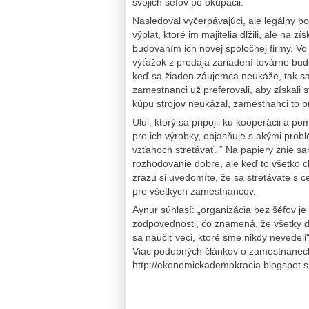
svojich šéfov po okupácii.
Nasledoval vyčerpávajúci, ale legálny bo
výplat, ktoré im majitelia dlžili, ale na z
budovaním ich novej spoločnej firmy. Vo 
výťažok z predaja zariadení továrne bud
keď sa žiaden záujemca neukáže, tak sa
zamestnanci už preferovali, aby získali 
kúpu strojov neukázal, zamestnanci to br
Ulul, ktorý sa pripojil ku kooperácii a
pre ich výrobky, objasňuje s akými pro
vzťahoch stretávať. “ Na papiery znie
rozhodovanie dobre, ale keď to všetko c
zrazu si uvedomíte, že sa stretávate s
pre všetkých zamestnancov.
Aynur súhlasí: „organizácia bez šéfov j
zodpovednosti, čo znamená, že všetky d
sa naučiť veci, ktoré sme nikdy nevedel
Viac podobných článkov o zamestnanec
http://ekonomickademokracia.blogspot.s