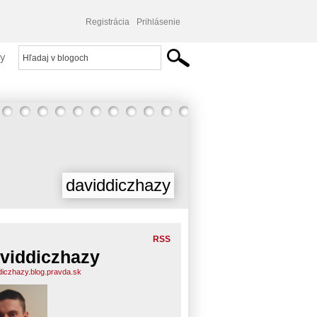
Registrácia
Prihlásenie
y
daviddiczhazy
RSS
viddiczhazy
diczhazy.blog.pravda.sk