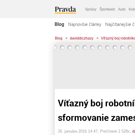
Správy
Športweb
Auto
Kok
Blog
Najnovšie články
Najčítanejšie č
Blog
>
daviddiczhazy
>
Víťazný boj robotní
Víťazný boj robotn
sformovanie zame
26. januára 2016 14:47
, Prečítané 2 528x,
d