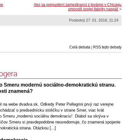
me
Ako sa prepustení zamestnanci z továrne v Chicagu
zmocnili svojej fabriky naspäť
»
Posledný 27. 01. 2016, 11:24
Celá debata
|
RSS tejto debaty
logera
 zo Smeru modernú sociálno-demokratickú stranu.
osti znamená?
l na webe dvadva.sk. Odkedy Peter Pellegrini prvý raz verejne
uchádzať o predsednícku stoličku v strane Smer, viac krát
o Smeru „modernú sociálnu demokraciu“. Diabol sa skrýva v
oličov Smeru si pravdepodobne neuvedomuje, čo znamená spojenie
kratická strana. Otázkou [...]