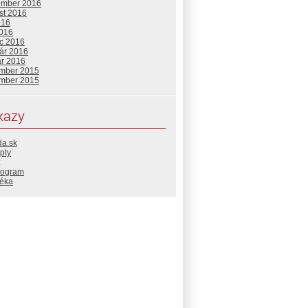
ember 2016
st 2016
016
2016
c 2016
uár 2016
ár 2016
mber 2015
mber 2015
kazy
da.sk
pty
rogram
téka