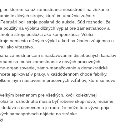
j, pri ktorom sa už zamestnanci nesústredili na získanie
ískanie textilných strojov, ktoré im umožnia začať s
Februári boli stroje poslané do aukcie. Súd rozhodol, že
e použitý na výplatu dlžných výplat pre zamestnancov a
motné stroje poslúžia ako kompenzácia. Všetci
stroje namiesto dlžných výplat a keď sa žiaden záujemca o
ali ako víťazstvo.
 pomáha zamestnancom s nastavovaním distribučných kanálov
blémami sa musia zamestnanci v nových pracovných
 samo-organizovanie, samo-manažovanie a demokratické
hcete aplikovať v praxy, v každodennom chode fabriky,
 celkom iným nastavením pracovných vzťahov, ktoré sú nové
e veľkým bremenom pre všetkých, kvôli kolektívnej
ôležité rozhodnutia musia byť robené skupinovo, musíme
i“ dodáva s úsmevom a je rada. že môže túto výzvu prijať.
kých samosprávach nájdete na stránke
k/