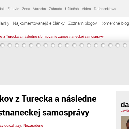
tail
Zdravie
Žena
Varecha
Záhrada
Užitočná
Video
DefenceNews
lánky
Najkomentovanejšie články
Zoznam blogov
Komerčné blog
kov z Turecka a následne sformovanie zamestnaneckej samosprávy
íkov z Turecka a následne
da
stnaneckej samosprávy
david
aviddiczhazy
,
Nezaradené