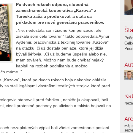
Po dvoch rokoch odporu, slobodná
zamestnanecká kooperatíva „Kazova“ z
Turecka začala produkovať a stala sa
príkladom pre novú generáciu pracovníkov.
Šta
„Nie, nedostala som žiadnu kompenzáciu, ale
získala som celú továreň“ takto odpovedala Aynur
Poče
Aydemir, pracovníčka z textilnej továrne „Kazova“
Celk
na otázku, či už dostala peniaze, ktoré jej dlžia
Prie
bývali šéfovia. „Či už budeme úspešní alebo nie,
mám továreň. Možno nám bude chýbať nejaký
Aut
kapitál na rozbeh podnikania a možno
ečo máme .“
ie „Kazova“, ktorá po dvoch rokoch boja nakoniec ohlásila
sa stali legálnymi vlastníkmi textilných strojov, ktoré pred
Kat
olegovia stanovali pred fabrikou, neskôr ju okupovali, boli
Neza
i, viedli protestné pochody po uliciach a takisto bojovali na
Arc
máj 
coch nezaplatených výplat boli všetci zamestnanci poslaní
sept