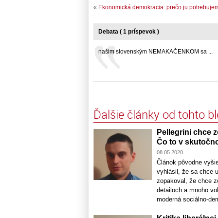
«
Ekonomická demokracia: prečo ju potrebuje
Debata ( 1 príspevok )
našim slovenským NEMAKAČENKOM sa ...
Ďalšie články od tohto b
Pellegrini chce
Čo to v skutočn
08.05.2020
Článok pôvodne vyšie
vyhlásil, že sa chce 
zopakoval, že chce z
detailoch a mnoho v
moderná sociálno-demo