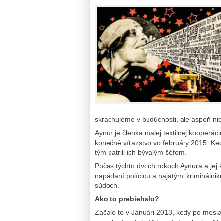
skrachujeme v budúcnosti, ale aspoň ni
Aynur je členka malej textilnej kooperác
konečné víťazstvo vo februáry 2015. Kedy 
tým patrili ich bývalým šéfom.
Počas týchto dvoch rokoch Aynura a jej k
napádaní políciou a najatými kriminálnikm
súdoch.
Ako to prebiehalo?
Začalo to v Januári 2013, kedy po mesia