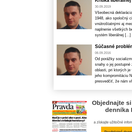
Kritika liberáln
30.09.2019
Všeobecná deklaráci
1948, ako spoločný ci
vnútroštatnými aj me
naplnenie všetkých bo
systém liberálnej [...]
Súčasné problém
06.09.2016
Od porážky socializm
snahy o jej postupné 
oblasti, pri ktorých
jeho kompromitáciu N
presvedčiť, že nám v
Objednajte si
denníka 
a získajte užitočné inf