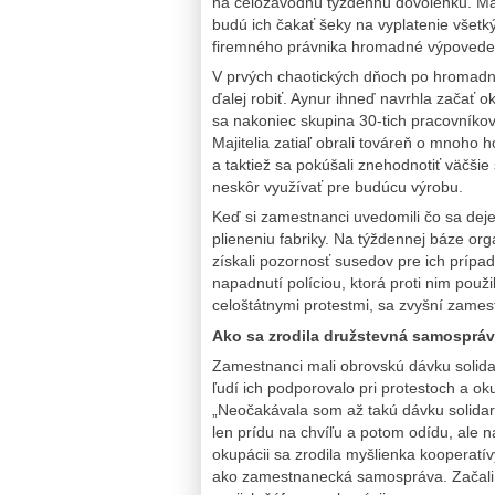
na celozávodnú týždennú dovolenku. Maji
budú ich čakať šeky na vyplatenie všetkýc
firemného právnika hromadné výpovede, ž
V prvých chaotických dňoch po hromadne
ďalej robiť. Aynur ihneď navrhla začať 
sa nakoniec skupina 30-tich pracovníkov 
Majitelia zatiaľ obrali továreň o mnoho h
a taktiež sa pokúšali znehodnotiť väčšie
neskôr využívať pre budúcu výrobu.
Keď si zamestnanci uvedomili čo sa deje
plieneniu fabriky. Na týždennej báze or
získali pozornosť susedov pre ich prípad
napadnutí políciou, ktorá proti nim použi
celoštátnymi protestmi, sa zvyšní zamest
Ako sa zrodila družstevná samospráv
Zamestnanci mali obrovskú dávku solida
ľudí ich podporovalo pri protestoch a oku
„Neočakávala som až takú dávku solidarit
len prídu na chvíľu a potom odídu, ale 
okupácii sa zrodila myšlienka kooperatív
ako zamestnanecká samospráva. Začali s