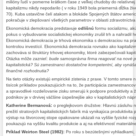
milióny ľudí v pomerne krátkom čase z veľkej chudoby do relatívnej 
kapitalizmu nikdy nepodarilo ( v roku 1949 bola priemerná dĺžka živ
70). Kuba ustavične čelí atakom a blokáde Spojených štátov ameri
pokračuje v zlepšovaní všetkých parametrov v oblasti zdravotníctva
Ekonomická demokracia predstavuje
odlišnú
formu socializmu, ak
pokus o vybudovanie socialistickej ekonomiky zrušil trh a nahradil
Ekonomická demokracia je trhová ekonomika s demokraciou na pra
kontrolou investícií. Ekonomická demokracia rovnako ako kapitaliz
zachováva si štruktúry trhovej ekonomiky, ktoré zabezpečovali kapit
Otázka môže zaznieť:
bude samosprávna firma reagovať na nové p
kapitalistická? Sú zamestnanci dostatočne kompetentní, aby vynáša
finančné rozhodnutia?
Na tieto otázky existujú empirické zistenia z praxe. V tomto smer
tisícok príkladov poukazujúcich na to, že participácia zamestnan
a spravodlivé rozdeľovanie zisku smerujú k podpore produktivity a
podnikov je v drvivej väčšine úspešnejšie ako v kapitalistických nápr
Katherine Bermanová:
o preglejkovom družstve: Hlavnú zásluhu 
prežití stratových kapitalistických fabrík má vynikajúca produktivit
výstup na štvorcovej stope opakovane ukázali na vyššie fyzické roz
poukazujú na vyššiu kvalitu produkcie a aj na efektívnosť materiálne
Príklad Weirton Steel (1982):
Po roku s bezútešnými vyhliadkami, 