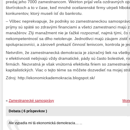
predaj jeho 7000 zamestnancom. Weirton prijal veľa ozdravných op
štvrťrokoch a to v čase, keď mnohé oceliarenské firmy utrpeli hlboké
konkurentov, ktorý museli ísť do bankrotu.
– Vôbec neprekvapuje, že podniky so zamestnaneckou samosprávou 
príjmy sú späté so zdravými financiami a všetci zamestnanci majú 
manažérov. Zlý manažment nie je ťažké rozpoznať, najmä tými, čo s
nekompetentnosť sa dlho netoleruje. Jednotlivci majú záujem zistiť 
spolupracovníci, a zároveň prekaziť činnosť lenivcom, kontrola je 
Netvrdím, že zamestnanecká demokracia je zázračný liek na všet
v efektívnosti nebývajú vždy dramatické, pády sú často bolestivé, ro
firmách. Nezvratná je však vnútorná efektivita firiem so zamestna
kapitalistických. Viac o tejto téme sa môžete dozvedieť na mojej str
Zdroj: http://ekonomickademokracia.blogspot.sk/
«
Zamestnanecké samosprávy
Mond
Debata ( 6 príspevkov )
Ale vypadla mi tá ekonomická demokracia.... ...