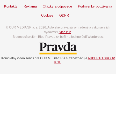
Kontakty
Reklama
Otázky a odpovede
Podmienky používania
Cookies
GDPR
© OUR MEDIA SR a. s. 2026. Autorské práva sú vyhradené a vykonáva ich
vydavateľ,
viac info
.
Blogovací systém Blog.Pravda.sk beží na technológií Wordpress.
Kompletný video servis pre OUR MEDIA SR a.s. zabezpečuje
ARBERTO GROUP
s.r.o.
.