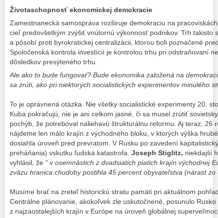
Životaschopnosť ekonomickej demokracie
Zamestnanecká samospráva rozširuje demokraciu na pracoviskách. 
cieľ predovšetkým zvýšiť vnútornú výkonnosť podnikov. Trh takisto 
a pôsobí proti byrokratickej centralizácii, ktorou boli poznačené pr
Spoločenská kontrola investícií je kontrolou trhu pri odstraňovaní ne
dôsledkov presýteného trhu.
Ale ako to bude fungovať? Bude ekonomika založená na demokracii
sa zrúti, ako pri niektorých socialistických experimentov minulého s
To je oprávnená otázka. Nie všetky socialistické experimenty 20. st
Kuba pokračujú, nie je ani celkom jasné, či sa musel zrútiť soviets
pochýb, že potreboval naliehavú štrukturálnu reformu. Aj teraz, 26 
nájdeme len málo krajín z východného bloku, v ktorých výška hru
dosiahla úroveň pred prevratom. V Rusku po zavedení kapitalistick
preháňania) vskutku ľudská katastrofa.
Joseph Stiglitz,
niekdajší 
vyhlásil, že
“ v osemnástich z dvadsiatich piatich krajín východnej 
zväzu hranica chudoby postihla 45 percent obyvateľstva (nárast zo 
Musíme brať na zreteľ historickú stratu pamäti pri aktuálnom pohľad
Centrálne plánovanie, akokoľvek zle uskutočnené, posunulo Rusko z
z najzaostalejších krajín v Európe na úroveň globálnej superveľmoci