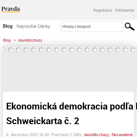
Registrácia
Prihlásenie
Blog
Najnovšie články
Najčítanejšie články
Blog
>
daviddiczhazy
Najkomentovanejšie články
>
Ekonomická demokracia podľa Davida Schweickarta č. 2
Zoznam blogov
Komerčné blogy
Ekonomická demokracia podľa 
Schweickarta č. 2
6. decembra 2015 16:48
, Prečítané 2 248x,
daviddiczhazy
,
Nezaradené