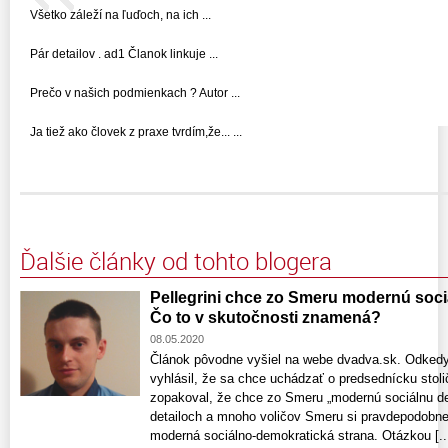
Všetko záleží na ľuďoch, na ich ...
Pár detailov . ad1 Članok linkuje ...
Prečo v našich podmienkach ? Autor ...
Ja tiež ako človek z praxe tvrdím,že... ...
Ďalšie články od tohto blogera
Pellegrini chce zo Smeru modernú soci
Čo to v skutočnosti znamená?
08.05.2020
Článok pôvodne vyšiel na webe dvadva.sk. Odkedy P
vyhlásil, že sa chce uchádzať o predsednícku stoli
zopakoval, že chce zo Smeru „modernú sociálnu de
detailoch a mnoho voličov Smeru si pravdepodobn
moderná sociálno-demokratická strana. Otázkou [..