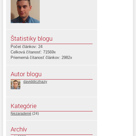
Štatistiky blogu
Počet článkov: 24
Celková čítanosť: 71569x
Priemerná čítanosť článkov: 2982x
Autor blogu
daviddiczhazy
Kategórie
Nezaradené
(24)
Archív