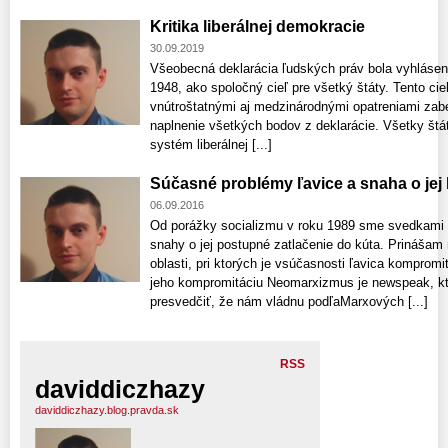
Kritika liberálnej demokracie
30.09.2019
Všeobecná deklarácia ľudských práv bola vyhlás
1948, ako spoločný cieľ pre všetký štáty. Tento ci
vnútroštatnými aj medzinárodnými opatreniami zab
naplnenie všetkých bodov z deklarácie. Všetky štáty
systém liberálnej [...]
Súčasné problémy ľavice a snaha o jej
06.09.2016
Od porážky socializmu v roku 1989 sme svedkami n
snahy o jej postupné zatlačenie do kúta. Prinášam 
oblasti, pri ktorých je vsúčasnosti ľavica kompro
jeho kompromitáciu Neomarxizmus je newspeak, kt
presvedčiť, že nám vládnu podľaMarxových [...]
RSS
daviddiczhazy
daviddiczhazy.blog.pravda.sk